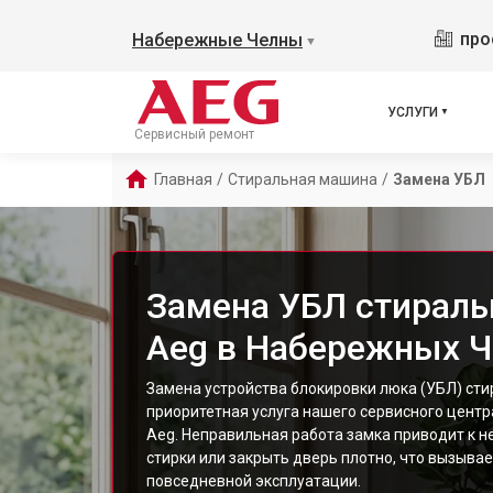
про
Набережные Челны
▼
УСЛУГИ
Сервисный ремонт
Главная
/
Стиральная машина
/
Замена УБЛ
Замена УБЛ стирал
Aeg в Набережных Ч
Замена устройства блокировки люка (УБЛ) ст
приоритетная услуга нашего сервисного центр
Aeg. Неправильная работа замка приводит к 
стирки или закрыть дверь плотно, что вызыва
повседневной эксплуатации.