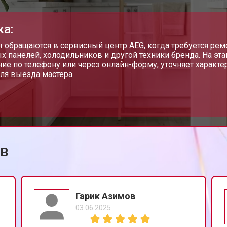
от 100 мин
о
ка:
от 70 мин
о
 обращаются в сервисный центр AEG, когда требуется ре
х панелей, холодильников и другой техники бренда. На эт
ие по телефону или через онлайн-форму, уточняет характе
ля выезда мастера.
от 110 мин
о
от 60 мин
о
ов
eg
от 100 мин
о
от 60 мин
о
Гарик Азимов
03.06.2025
от 80 мин
о