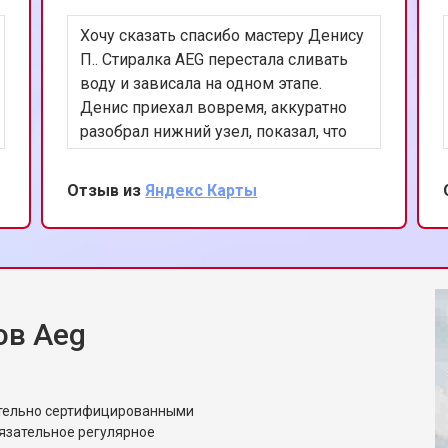
Хочу сказать спасибо мастеру Денису
от 50 мин
о
П.. Стиралка AEG перестала сливать
воду и зависала на одном этапе.
Денис приехал вовремя, аккуратно
от 100 мин
о
разобрал нижний узел, показал, что
помпа заклинила из-за мусора.
Почистил, проверил датчик уровня,
Отзыв из
Яндекс Карты
овление)
от 50 мин
о
запустил полоскание — всё работает.
Понравилось, что спокойно объяснял
и не навязывал замену деталей.
 креплений, кнопок)
от 70 мин
о
ов Aeg
от 60 мин
о
Aeg
от 90 мин
о
ительно сертифицированными
язательное регулярное