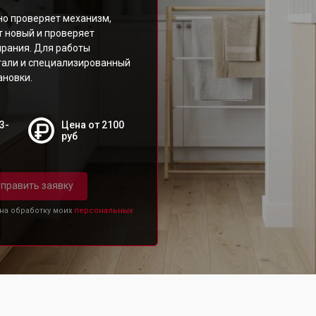
но проверяет механизм,
 новый и проверяет
ирания. Для работы
тали и специализированный
ановки.
3-
Цена от 2100
руб
править заявку
 на обработку моих
персональных