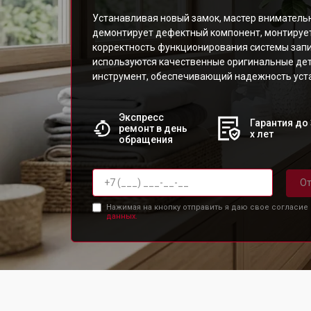
Устанавливая новый замок, мастер вниматель
демонтирует дефектный компонент, монтирует
корректность функционирования системы зап
используются качественные оригинальные де
инструмент, обеспечивающий надежность уст
Экспресс
Гарантия до 
ремонт в день
х лет
обращения
От
Нажимая на кнопку отправить я даю свое согласие
данных.