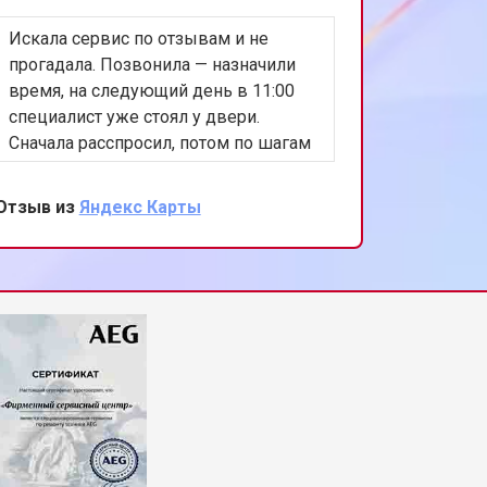
Искала сервис по отзывам и не
Сушилка
т 2000 ₽
Заказать
прогадала. Позвонила — назначили
что-то в
время, на следующий день в 11:00
разобрал
специалист уже стоял у двери.
ремень. 
т 3250 ₽
Заказать
Сначала расспросил, потом по шагам
полност
проверил машину. Нашёл
новый, с
неисправность в замке люка,
Без лиш
Отзыв из
Яндекс Карты
Отзыв из
т 2450 ₽
Заказать
озвучил цену и сразу сделал ремонт.
делу.
Через 25 минут машинка запускалась
без ошибок. Всё проверили вместе. Я
т 1850 ₽
Заказать
довольна.
т 2750 ₽
Заказать
т 3100 ₽
Заказать