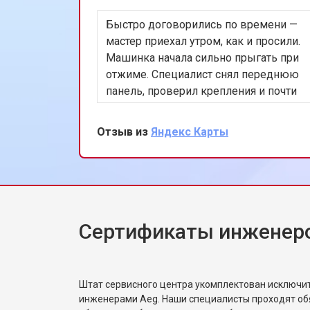
Быстро договорились по времени —
Ремонт или замена петли двери
мастер приехал утром, как и просили.
Машинка начала сильно прыгать при
отжиме. Специалист снял переднюю
Ремонт или замена патрубка
панель, проверил крепления и почти
сразу нашёл проблему в
амортизаторах. Заменил оба,
Отзыв из
Яндекс Карты
Ремонт платы управления (восстан
запустили тест на 1200 оборотах —
стоит ровно, шум минимальный. Дал
рекомендации по загрузке белья.
Корпусный ремонт (замена резинок,
Жена сказала, что машинка будто
новая.
Сертификаты инженер
Замена крестовины
Замена щёток стиральной машины 
Штат сервисного центра укомплектован исключ
инженерами Aeg. Наши специалисты проходят об