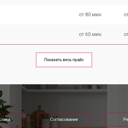
от 80 мин
о
от 60 мин
о
от 100 мин
о
Показать весь прайс
от 70 мин
о
от 120 мин
о
ы Aeg
от 80 мин
о
стика
Согласование
Р