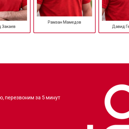
от 70 мин
о
Рамзан Мамедов
 Закаев
Давид Г
от 60 мин
о
от 100 мин
о
от 50 мин
о
?
от 110 мин
о
, перезвоним за 5 минут
от 80 мин
о