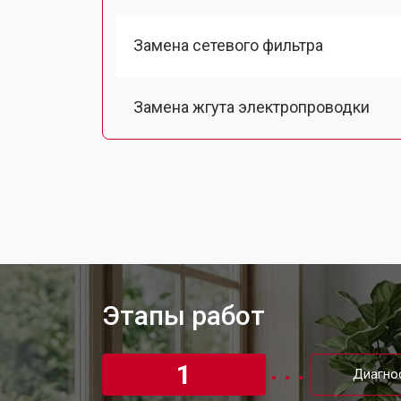
Замена сетевого фильтра
Замена жгута электропроводки
Замена шкива барабана
Замена мотора вентилятора сушки
Замена верхнего противовеса
Этапы работ
Замена пружин стиральной машин
1
Диагно