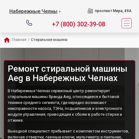
Набережные Челны
проспект Мира, 49А
▼
+7 (800) 302-39-08
Главная
/
Стиральная машина
Ремонт стиральной машины
Aeg в Набережных Челнах
В Набережных Челнах сервисный центр ремонтирует
стиральные машины бренда Aeg, относящиеся к бытовой
технике среднего сегмента, где нередко возникают
неисправности насоса, ТЭНа, подшипников и электронного
модуля управления, приводящие к сбоям в работе стирки и
отжима.
Выездной специалист прибывает с комплектом инструментов,
включая отвертки, гаечные ключи, мультиметр и паяльник,