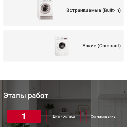
Замена УБЛ стиральной машины
от 2100 ₽
Заказать
Aeg
Встраиваемые (Built-in)
Замена приводного ремня
от 2550 ₽
Заказать
Узкие (Compact)
Этапы работ
1
Диагностика
Согласование