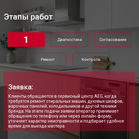
Ремонт или замена системы защиты
от 1800 ₽
Заказать
от протечек
Этапы работ
Ремонт или замена пружины дверцы
от 1200 ₽
Заказать
Замена платы сенсорного
от 1100 ₽
Заказать
управления
1
Диагностика
Согласование
Замена водоприёмника
от 2450 ₽
Заказать
Замена панели управления
от 1550 ₽
Заказать
Ремонт
Контроль
Замена блока управления
от 2000 ₽
Заказать
Замена ТЭН посудомоечной
от 1750 ₽
Заказать
машины Aeg
Заявка:
Ремонт/замена датчика
от 1590 ₽
Заказать
Клиенты обращаются в сервисный центр AEG, когда
температуры
требуется ремонт стиральных машин, духовых шкафов,
Замена замка посудомоечной
варочных панелей, холодильников и другой техники
от 1600 ₽
Заказать
машины Aeg
бренда. На этапе подачи заявки оператор принимает
обращение по телефону или через онлайн-форму,
уточняет характер неисправности и подбирает удобное
Ремонт электропроводки
от 1250 ₽
Заказать
время для выезда мастера.
Замена шнура питания
от 1000 ₽
Заказать