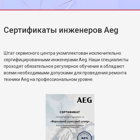
сказала, что машинка будто новая.
Замена нижнего уплотнителя
от 1000 ₽
Заказать
дверцы
Замена заливного шланга с
от 1100 ₽
Заказать
системой Аквастоп
Сертификаты инженеров Aeg
Замена заливного шланга
от 850 ₽
Заказать
Диагностика посудомоечной
бесплатно
Заказать
машины Aeg
Штат сервисного центра укомплектован исключительно
сертифицированными инженерами Aeg. Наши специалисты
проходят обязательное регулярное обучение и обладают
всеми необходимыми допусками для проведения ремонта
техники Aeg на профессиональном уровне.