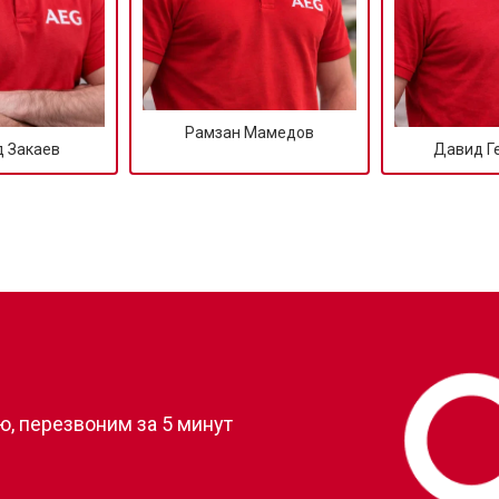
Рамзан Мамедов
 Закаев
Давид Г
?
, перезвоним за 5 минут