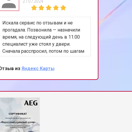
27.07.2024
Искала сервис по отзывам и не
Сушилка
прогадала. Позвонила — назначили
что-то в
время, на следующий день в 11:00
разобрал
специалист уже стоял у двери.
ремень. 
Сначала расспросил, потом по шагам
полност
проверил машину. Нашёл
новый, с
неисправность в замке люка,
Без лиш
Отзыв из
Яндекс Карты
Отзыв из
озвучил цену и сразу сделал ремонт.
делу.
Через 25 минут машинка запускалась
без ошибок. Всё проверили вместе. Я
довольна.