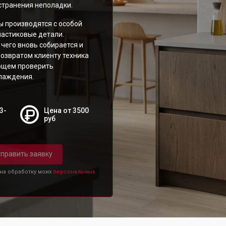
странения неполадки.
 производятся с особой
ластиковые детали.
чего вновь собирается и
возвратом клиенту техника
яющем проверить
хлаждения.
3-
Цена от 3500
руб
править заявку
 на обработку моих
персональных