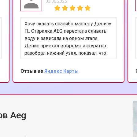
03.06.2025
Хочу сказать спасибо мастеру Денису
П.. Стиралка AEG перестала сливать
воду и зависала на одном этапе.
Денис приехал вовремя, аккуратно
разобрал нижний узел, показал, что
помпа заклинила из-за мусора.
Почистил, проверил датчик уровня,
Отзыв из
Яндекс Карты
запустил полоскание — всё работает.
Понравилось, что спокойно объяснял
и не навязывал замену деталей.
ов Aeg