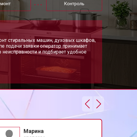
емонт
Контроль
т 2750 ₽
Заказать
т 2590 ₽
монт стиральных машин, духовых шкафов,
Заказать
апе подачи заявки оператор принимает
р неисправности и подбирает удобное
т 2600 ₽
Заказать
Марина