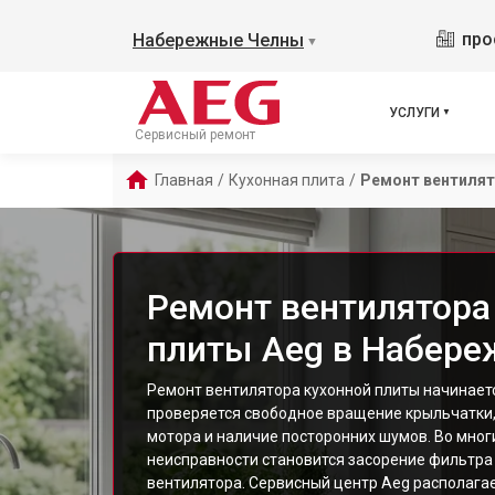
про
Набережные Челны
▼
УСЛУГИ
Сервисный ремонт
Главная
/
Кухонная плита
/
Ремонт вентиля
Ремонт вентилятора
плиты Aeg в Набере
Ремонт вентилятора кухонной плиты начинаетс
проверяется свободное вращение крыльчатки,
мотора и наличие посторонних шумов. Во мног
неисправности становится засорение фильтра
вентилятора. Сервисный центр Aeg располаг