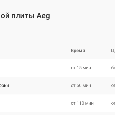
ной плиты Aeg
Время
Ц
от 15 мин
б
орки
от 60 мин
о
от 110 мин
о