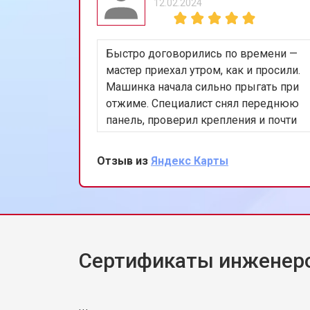
12.02.2024
Быстро договорились по времени —
мастер приехал утром, как и просили.
Машинка начала сильно прыгать при
отжиме. Специалист снял переднюю
панель, проверил крепления и почти
сразу нашёл проблему в
амортизаторах. Заменил оба,
Отзыв из
Яндекс Карты
запустили тест на 1200 оборотах —
стоит ровно, шум минимальный. Дал
рекомендации по загрузке белья.
Жена сказала, что машинка будто
новая.
Сертификаты инженер