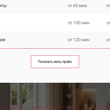
иты
от 60 мин
о
от 100 мин
о
ния
от 120 мин
о
от 50 мин
о
Показать весь прайс
от 100 мин
о
g
от 60 мин
о
от 90 мин
о