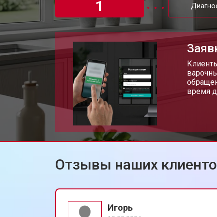
1
Диагно
Ремонт электропроводки
Заяв
Замена лампы подсветки
Клиенты
варочны
обращен
время д
Ремонт чугунной конфорки
Отзывы наших клиент
Игорь