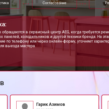
стика
Согласование
Р
от 60 мин
о
ка:
от 80 мин
о
 обращаются в сервисный центр AEG, когда требуется ре
х панелей, холодильников и другой техники бренда. На эт
ие по телефону или через онлайн-форму, уточняет характе
ля выезда мастера.
от 60 мин
о
ов
Гарик Азимов