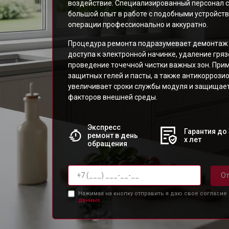
воздействие. Специализированный персонал с
большой опыт в работе с подобными устройств
операции профессионально и аккуратно.
Процедура ремонта подразумевает демонтаж 
доступа к электронной начинке, удаление гря
проведение точечной чистки важных зон. При
защитных гелей и пасты, а также антикоррози
увеличивает сроки службы модуля и защищает
факторов внешней среды.
Экспресс
Гарантия до 
ремонт в день
х лет
обращения
От
Нажимая на кнопку отправить я даю свое согласие
данных.