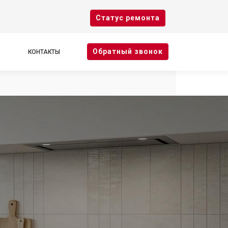
Cтатус ремонта
Oбратный звонок
КОНТАКТЫ