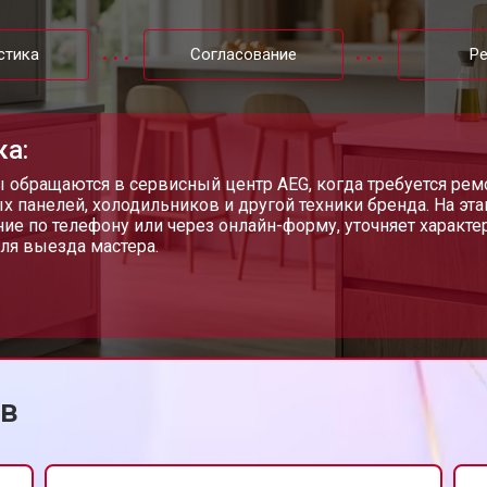
от 90 мин
о
стика
Согласование
Р
от 60 мин
о
ка:
от 80 мин
о
 обращаются в сервисный центр AEG, когда требуется ре
х панелей, холодильников и другой техники бренда. На эт
ие по телефону или через онлайн-форму, уточняет характе
ля выезда мастера.
от 60 мин
о
ов