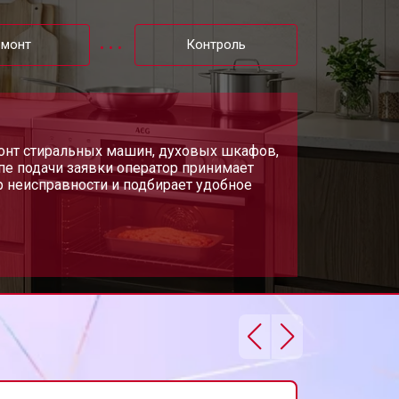
т 3000 ₽
Заказать
емонт
Контроль
т 2750 ₽
Заказать
т 2590 ₽
монт стиральных машин, духовых шкафов,
Заказать
апе подачи заявки оператор принимает
р неисправности и подбирает удобное
т 2600 ₽
Заказать