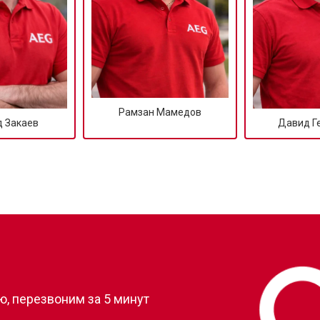
Рамзан Мамедов
 Закаев
Давид Г
?
, перезвоним за 5 минут