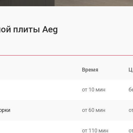
ной плиты Aeg
Время
Ц
от 10 мин
б
орки
от 60 мин
о
от 110 мин
о