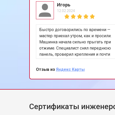
Игорь
12.02.2024
Быстро договорились по времени —
мастер приехал утром, как и просили.
Машинка начала сильно прыгать при
отжиме. Специалист снял переднюю
панель, проверил крепления и почти
сразу нашёл проблему в
амортизаторах. Заменил оба,
Отзыв из
Яндекс Карты
запустили тест на 1200 оборотах —
стоит ровно, шум минимальный. Дал
рекомендации по загрузке белья.
Жена сказала, что машинка будто
новая.
Сертификаты инженер