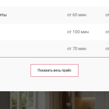
иты
от 60 мин
о
от 100 мин
о
от 70 мин
о
ния
от 120 мин
о
Показать весь прайс
от 100 мин
о
g
от 60 мин
о