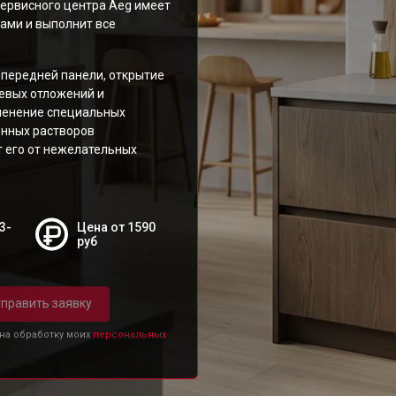
ервисного центра Aeg имеет
ами и выполнит все
передней панели, открытие
зевых отложений и
менение специальных
онных растворов
 его от нежелательных
3-
Цена от 1590
руб
править заявку
 на обработку моих
персональных