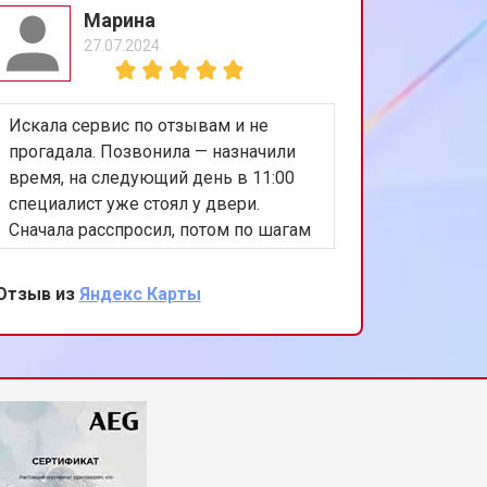
Марина
27.07.2024
Искала сервис по отзывам и не
Сушилка
прогадала. Позвонила — назначили
что-то в
время, на следующий день в 11:00
разобрал
специалист уже стоял у двери.
ремень. 
Сначала расспросил, потом по шагам
полност
проверил машину. Нашёл
новый, с
неисправность в замке люка,
Без лиш
Отзыв из
Яндекс Карты
Отзыв из
озвучил цену и сразу сделал ремонт.
делу.
Через 25 минут машинка запускалась
без ошибок. Всё проверили вместе. Я
довольна.