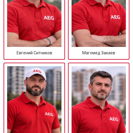
Евгений Ситников
Магомед Закаев