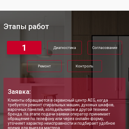
Замена мотор-компрессора
от 3650 ₽
Заказать
Замена нагревателя испарителя
от 2550 ₽
Заказать
Этапы работ
Замена нагревателя оттайки
от 2300 ₽
Заказать
Замена реле холодильника Aeg
от 2550 ₽
Заказать
1
Диагностика
Согласование
Устранение утечки хладагента
от 1900 ₽
Заказать
Ремонт
Контроль
Заявка:
Клиенты обращаются в сервисный центр AEG, когда
требуется ремонт стиральных машин, духовых шкафов,
варочных панелей, холодильников и другой техники
бренда. На этапе подачи заявки оператор принимает
обращение по телефону или через онлайн-форму,
уточняет характер неисправности и подбирает удобное
время для выезда мастера.