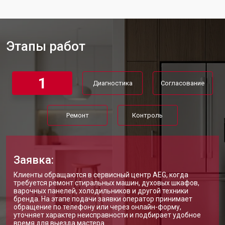
Замена мотор-компрессора
от 3650 ₽
Заказать
Замена нагревателя испарителя
от 2550 ₽
Заказать
Этапы работ
Замена нагревателя оттайки
от 2300 ₽
Заказать
Замена реле холодильника Aeg
от 2550 ₽
Заказать
1
Диагностика
Согласование
Устранение утечки хладагента
от 1900 ₽
Заказать
Ремонт
Контроль
Заявка:
Клиенты обращаются в сервисный центр AEG, когда
требуется ремонт стиральных машин, духовых шкафов,
варочных панелей, холодильников и другой техники
бренда. На этапе подачи заявки оператор принимает
обращение по телефону или через онлайн-форму,
уточняет характер неисправности и подбирает удобное
время для выезда мастера.