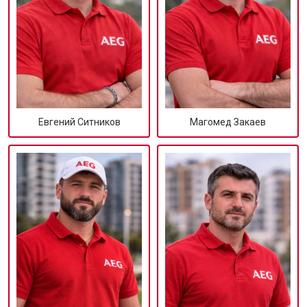
Евгений Ситников
Магомед Закаев