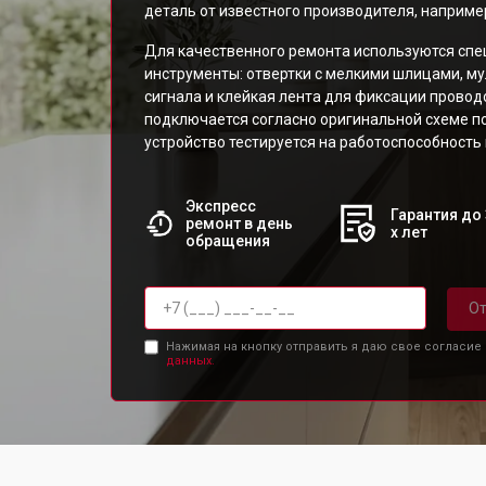
деталь от известного производителя, например
Для качественного ремонта используются сп
инструменты: отвертки с мелкими шлицами, м
сигнала и клейкая лента для фиксации провод
подключается согласно оригинальной схеме п
устройство тестируется на работоспособность
Экспресс
Гарантия до 
ремонт в день
х лет
обращения
От
Нажимая на кнопку отправить я даю свое согласие
данных.