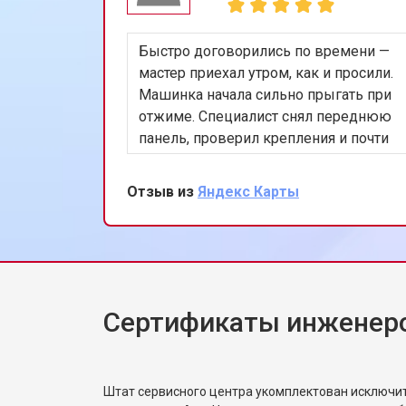
Быстро договорились по времени —
мастер приехал утром, как и просили.
Машинка начала сильно прыгать при
отжиме. Специалист снял переднюю
панель, проверил крепления и почти
сразу нашёл проблему в
амортизаторах. Заменил оба,
Отзыв из
Яндекс Карты
запустили тест на 1200 оборотах —
стоит ровно, шум минимальный. Дал
рекомендации по загрузке белья.
Жена сказала, что машинка будто
новая.
Сертификаты инженер
Штат сервисного центра укомплектован исключ