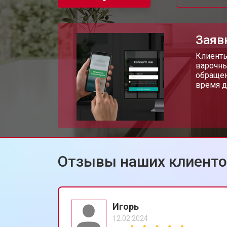
Заяв
Клиенты
варочны
обращен
время д
Отзывы наших клиент
Игорь
12.02.2024