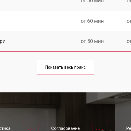
от 50 мин
о
от 60 мин
о
ри
от 50 мин
о
от 90 мин
о
Показать весь прайс
от 80 мин
о
от 50 мин
о
от 120 мин
о
стика
Согласование
Р