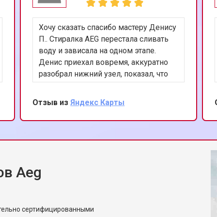
Хочу сказать спасибо мастеру Денису
П.. Стиралка AEG перестала сливать
воду и зависала на одном этапе.
Денис приехал вовремя, аккуратно
разобрал нижний узел, показал, что
помпа заклинила из-за мусора.
Почистил, проверил датчик уровня,
Отзыв из
Яндекс Карты
запустил полоскание — всё работает.
Понравилось, что спокойно объяснял
и не навязывал замену деталей.
ов Aeg
ительно сертифицированными