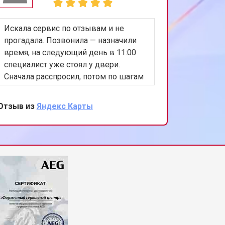
Искала сервис по отзывам и не
Сушилка
прогадала. Позвонила — назначили
что-то в
время, на следующий день в 11:00
разобрал
специалист уже стоял у двери.
ремень. 
Сначала расспросил, потом по шагам
полност
проверил машину. Нашёл
новый, с
неисправность в замке люка,
Без лиш
Отзыв из
Яндекс Карты
Отзыв из
озвучил цену и сразу сделал ремонт.
делу.
Через 25 минут машинка запускалась
без ошибок. Всё проверили вместе. Я
довольна.