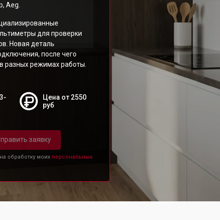
, Aeg.
ециализированные
ультиметры для проверки
ов. Новая деталь
одключения, после чего
 в разных режимах работы.
3-
Цена от 2550
руб
править заявку
 на обработку моих
персональных