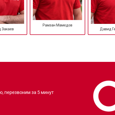
Рамзан Мамедов
 Закаев
Давид Г
?
, перезвоним за 5 минут