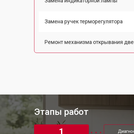
Замена индикаторной лампы
Замена ручек терморегулятора
Ремонт механизма открывания две
Замена ТЭН духового шкафа Aeg
Замена шнура питания
Замена термодатчика
Этапы работ
Замена панели управления
1
Диагно