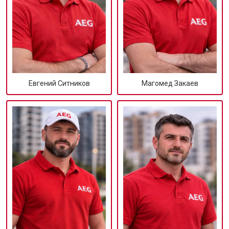
Евгений Ситников
Магомед Закаев