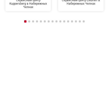
Сервисный центр
Сервисный центр Liebherr в
Kuppersberg в Набережных
Набережных Челнах
Челнах